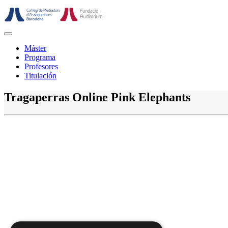
Saltar
al
contenido
Botón
de
Máster
abrir
Programa
Profesores
Titulación
Botón
Tragaperras Online Pink Elephants
de
cerrar