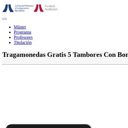
Saltar
al
contenido
Botón
de
Máster
abrir
Programa
Profesores
Titulación
Botón
Tragamonedas Gratis 5 Tambores Con Bo
de
cerrar