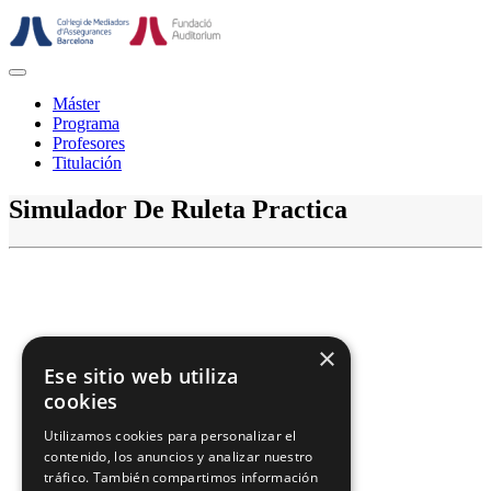
Saltar
al
contenido
Botón
de
Máster
abrir
Programa
Profesores
Titulación
Botón
Simulador De Ruleta Practica
de
cerrar
×
Ese sitio web utiliza
cookies
Utilizamos cookies para personalizar el
contenido, los anuncios y analizar nuestro
tráfico. También compartimos información