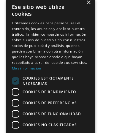
×
Ese sitio web utiliza
cookies
Utilizamos cookies para personalizar el
contenido, los anuncios y analizar nuestro
tráfico. También compartimos información
sobre su uso de nuestro sitio con nuestros
socios de publicidad y análisis, quienes
pueden combinarla con otra información
que les haya proporcionado o que hayan
recopilado a partir del uso de sus servicios.
Más información
COOKIES ESTRICTAMENTE
NECESARIAS
COOKIES DE RENDIMIENTO
COOKIES DE PREFERENCIAS
COOKIES DE FUNCIONALIDAD
COOKIES NO CLASIFICADAS