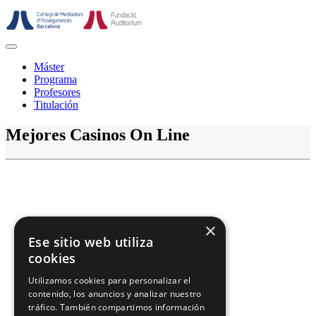
Saltar
al
contenido
Botón
de
Máster
abrir
Programa
Profesores
Titulación
Botón
Mejores Casinos On Line
de
cerrar
×
Ese sitio web utiliza
cookies
Utilizamos cookies para personalizar el
contenido, los anuncios y analizar nuestro
tráfico. También compartimos información