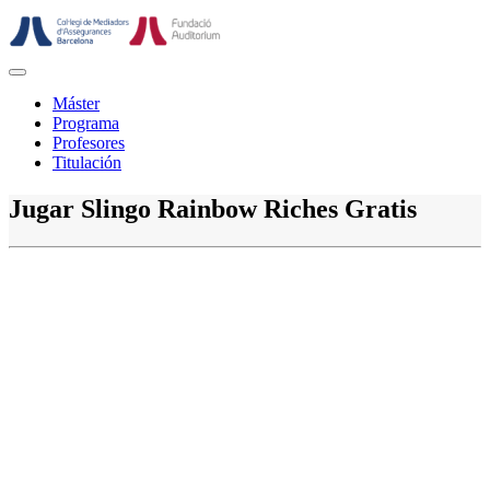
Saltar
al
contenido
Botón
de
Máster
abrir
Programa
Profesores
Titulación
Botón
Jugar Slingo Rainbow Riches Gratis
de
cerrar