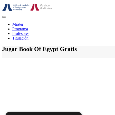
Saltar
al
contenido
Botón
de
Máster
abrir
Programa
Profesores
Titulación
Botón
Jugar Book Of Egypt Gratis
de
cerrar