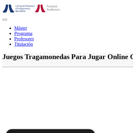
Saltar
al
contenido
Botón
de
Máster
abrir
Programa
Profesores
Titulación
Botón
Juegos Tragamonedas Para Jugar Online G
de
cerrar