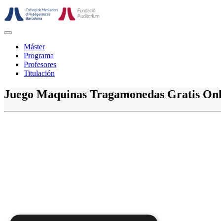
Saltar
al
contenido
Botón
de
Máster
abrir
Programa
Profesores
Titulación
Botón
Juego Maquinas Tragamonedas Gratis Onl
de
cerrar