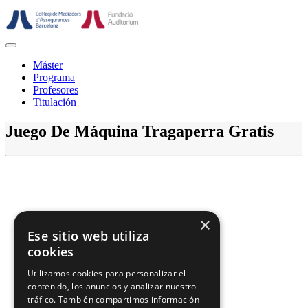
Saltar
al
contenido
Botón
de
Máster
abrir
Programa
Profesores
Titulación
Botón
Juego De Máquina Tragaperra Gratis
de
cerrar
×
Ese sitio web utiliza
cookies
Utilizamos cookies para personalizar el
contenido, los anuncios y analizar nuestro
tráfico. También compartimos información