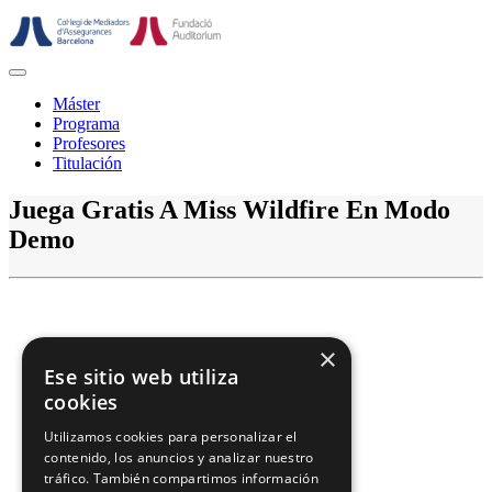
Saltar
al
contenido
Botón
de
Máster
abrir
Programa
Profesores
Titulación
Botón
Juega Gratis A Miss Wildfire En Modo
de
Demo
cerrar
×
Ese sitio web utiliza
cookies
Utilizamos cookies para personalizar el
contenido, los anuncios y analizar nuestro
tráfico. También compartimos información