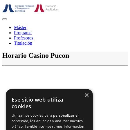
Saltar
al
contenido
Botón
de
Máster
abrir
Programa
Profesores
Titulación
Botón
Horario Casino Pucon
de
cerrar
×
Ese sitio web utiliza
cookies
Utilizamos cookies para personalizar el
contenido, los anuncios y analizar nuestro
tráfico. También compartimos información