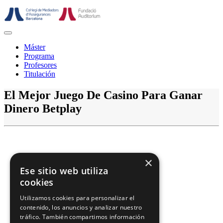
Saltar
al
contenido
Botón
de
Máster
abrir
Programa
Profesores
Titulación
Botón
El Mejor Juego De Casino Para Ganar
de
Dinero Betplay
cerrar
×
Ese sitio web utiliza
cookies
Utilizamos cookies para personalizar el
contenido, los anuncios y analizar nuestro
tráfico. También compartimos información