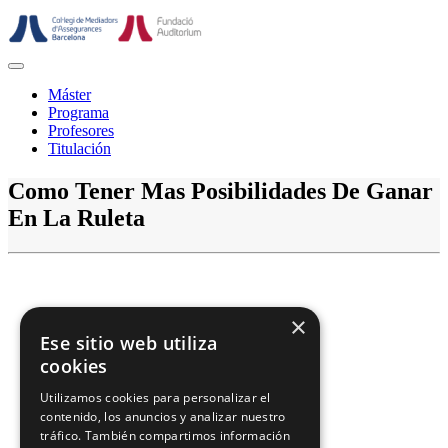
Saltar
al
contenido
Botón
de
Máster
abrir
Programa
Profesores
Titulación
Botón
Como Tener Mas Posibilidades De Ganar
de
En La Ruleta
cerrar
×
Ese sitio web utiliza
cookies
Utilizamos cookies para personalizar el
contenido, los anuncios y analizar nuestro
tráfico. También compartimos información