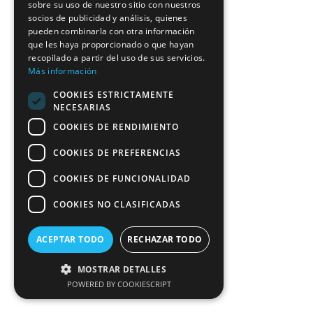
sobre su uso de nuestro sitio con nuestros
socios de publicidad y análisis, quienes
pueden combinarla con otra información
que les haya proporcionado o que hayan
recopilado a partir del uso de sus servicios.
Más información
COOKIES ESTRICTAMENTE
NECESARIAS
COOKIES DE RENDIMIENTO
COOKIES DE PREFERENCIAS
COOKIES DE FUNCIONALIDAD
COOKIES NO CLASIFICADAS
ACEPTAR TODO
RECHAZAR TODO
MOSTRAR DETALLES
POWERED BY COOKIESCRIPT