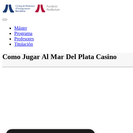
Saltar
al
contenido
Botón
de
Máster
abrir
Programa
Profesores
Titulación
Botón
Como Jugar Al Mar Del Plata Casino
de
cerrar