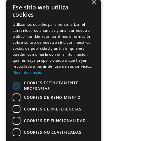
×
Ese sitio web utiliza
cookies
Utilizamos cookies para personalizar el
contenido, los anuncios y analizar nuestro
tráfico. También compartimos información
sobre su uso de nuestro sitio con nuestros
socios de publicidad y análisis, quienes
pueden combinarla con otra información
que les haya proporcionado o que hayan
recopilado a partir del uso de sus servicios.
Más información
COOKIES ESTRICTAMENTE
NECESARIAS
COOKIES DE RENDIMIENTO
COOKIES DE PREFERENCIAS
COOKIES DE FUNCIONALIDAD
COOKIES NO CLASIFICADAS