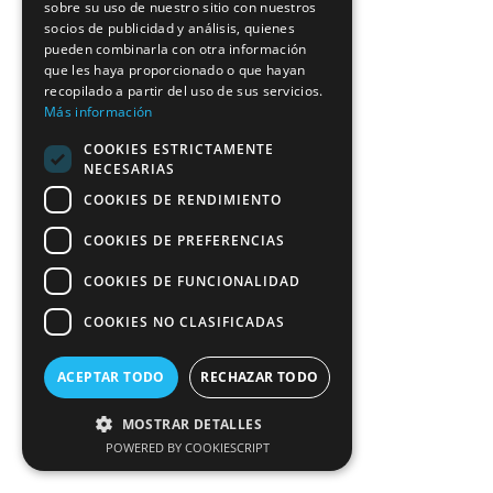
sobre su uso de nuestro sitio con nuestros
socios de publicidad y análisis, quienes
pueden combinarla con otra información
que les haya proporcionado o que hayan
recopilado a partir del uso de sus servicios.
Más información
COOKIES ESTRICTAMENTE
NECESARIAS
COOKIES DE RENDIMIENTO
COOKIES DE PREFERENCIAS
COOKIES DE FUNCIONALIDAD
COOKIES NO CLASIFICADAS
ACEPTAR TODO
RECHAZAR TODO
MOSTRAR DETALLES
POWERED BY COOKIESCRIPT