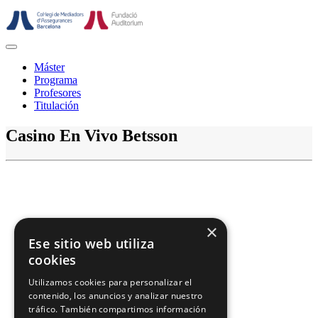
Saltar
al
contenido
Botón
de
Máster
abrir
Programa
Profesores
Titulación
Botón
Casino En Vivo Betsson
de
cerrar
×
Ese sitio web utiliza
cookies
Utilizamos cookies para personalizar el
contenido, los anuncios y analizar nuestro
tráfico. También compartimos información