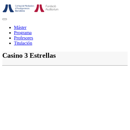
Saltar
al
contenido
Botón
de
Máster
abrir
Programa
Profesores
Titulación
Botón
Casino 3 Estrellas
de
cerrar