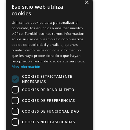
×
Ese sitio web utiliza
cookies
Utilizamos cookies para personalizar el
contenido, los anuncios y analizar nuestro
tráfico. También compartimos información
sobre su uso de nuestro sitio con nuestros
socios de publicidad y análisis, quienes
pueden combinarla con otra información
que les haya proporcionado o que hayan
recopilado a partir del uso de sus servicios.
Más información
COOKIES ESTRICTAMENTE
NECESARIAS
COOKIES DE RENDIMIENTO
COOKIES DE PREFERENCIAS
COOKIES DE FUNCIONALIDAD
COOKIES NO CLASIFICADAS