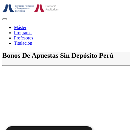
Saltar
al
contenido
Botón
de
Máster
abrir
Programa
Profesores
Titulación
Botón
Bonos De Apuestas Sin Depósito Perú
de
cerrar