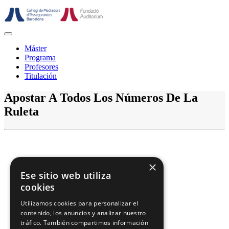
Saltar
al
contenido
Botón
de
Máster
abrir
Programa
Profesores
Titulación
Botón
Apostar A Todos Los Números De La
de
Ruleta
cerrar
×
Ese sitio web utiliza
cookies
Utilizamos cookies para personalizar el
contenido, los anuncios y analizar nuestro
tráfico. También compartimos información