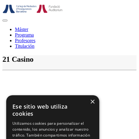
Saltar
al
contenido
Botón
de
Máster
abrir
Programa
Profesores
Titulación
Botón
21 Casino
de
cerrar
×
Ese sitio web utiliza
cookies
Utilizamos cookies para personalizar el
contenido, los anuncios y analizar nuestro
tráfico. También compartimos información