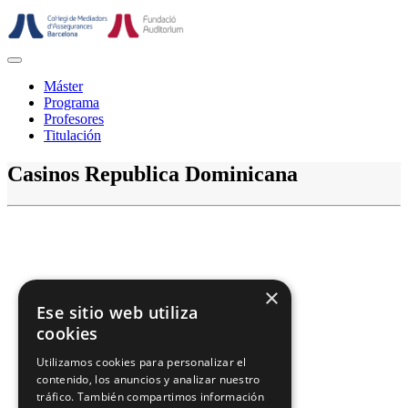
Saltar
al
contenido
Botón
de
Máster
abrir
Programa
Profesores
Titulación
Botón
Casinos Republica Dominicana
de
cerrar
×
Ese sitio web utiliza
cookies
Utilizamos cookies para personalizar el
contenido, los anuncios y analizar nuestro
tráfico. También compartimos información